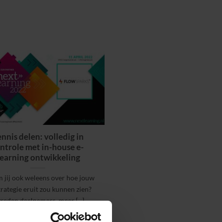
nnis delen: volledig in
ntrole met in-house e-
earning ontwikkeling
 jij ook weleens over hoe jouw
trategie eruit zou kunnen zien?
reden deelnemers, meer [...]