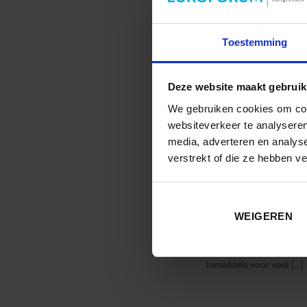
Toestemming
Deze website maakt gebruik
We gebruiken cookies om cont
websiteverkeer te analyseren
media, adverteren en analys
verstrekt of die ze hebben v
Reframe! Creatieve
ontwerpvaardigheden 
professionals
WEIGEREN
Door: Guido Stompff, Lector en
over Design Thinking. Design Thi
inmiddels voor veel [...]