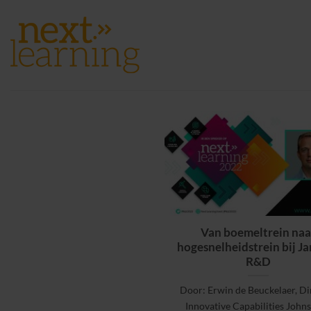
Ga
naar
inhoud
Van boemeltrein naa
hogesnelheidstrein bij J
R&D
Door: Erwin de Beuckelaer, Di
Innovative Capabilities John