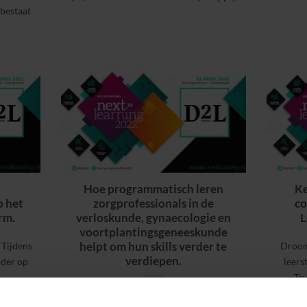
 bestaat
Hoe programmatisch leren
Ke
p het
zorgprofessionals in de
co
rm.
verloskunde, gynaecologie en
L
voortplantingsgeneeskunde
helpt om hun skills verder te
 Tijdens
Droom
verdiepen.
rder op
leers
Tev
Door: Rob Göbel, managing director
VrouwenZorg en Danny van Kuijk van