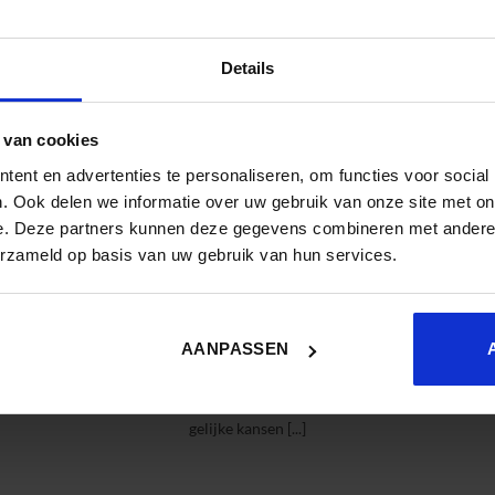
D2L. VrouwenZorg verzorgt sinds [...]
Details
 van cookies
ent en advertenties te personaliseren, om functies voor social
. Ook delen we informatie over uw gebruik van onze site met on
e. Deze partners kunnen deze gegevens combineren met andere i
erzameld op basis van uw gebruik van hun services.
Hoe word je een inclusieve L&D-
Zien 
voor
professional
AANPASSEN
Door: Ingeborg Kroese, Doctoraal
Door: 
 auteur
onderzoeker Open University Milton
ontwik
nking is
Keynes UK. Diversiteit, inclusiviteit en
Zi
gelijke kansen [...]