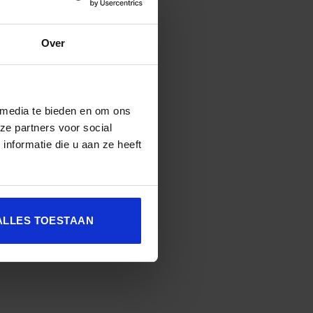
Over
 media te bieden en om ons
ze partners voor social
nformatie die u aan ze heeft
en gezien worden: L&D als
spil in de organisatie
ALLES TOESTAAN
Kim de Keijzer, Organisatie- en
keladviseur, verbonden aan ICM.
en andere collega’s in de [...]