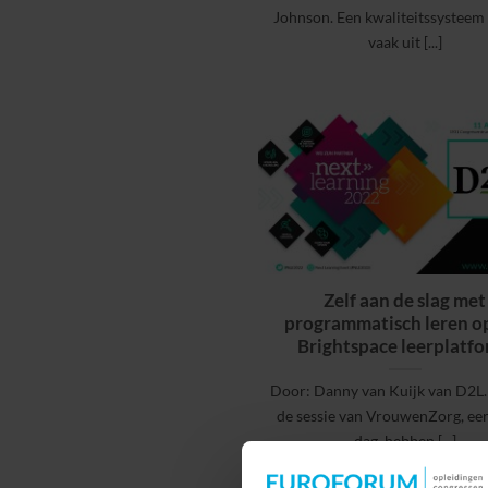
Johnson. Een kwaliteitssysteem
vaak uit [...]
Zelf aan de slag met
programmatisch leren o
Brightspace leerplatfo
Door: Danny van Kuijk van D2L.
de sessie van VrouwenZorg, ee
dag, hebben [...]