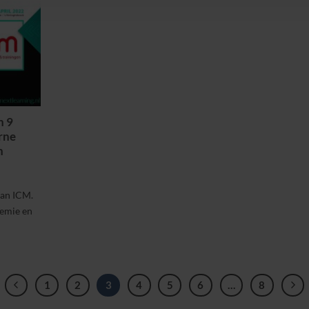
n 9
rne
n
aan ICM.
demie en
1
2
3
4
5
6
…
8