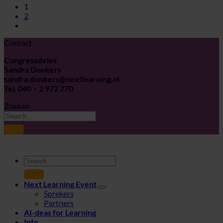
1
2
Contact
Congresadvies
Sandra Donkers
sandra.donkers@nextlearning.nl
Tel. 040 – 2 972 770
Zoeken
Next Learning Event
Sprekers
Partners
AI-deas for Learning
Info