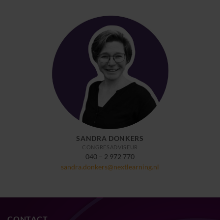
SANDRA DONKERS
CONGRESADVISEUR
040 – 2 972 770
sandra.donkers@nextlearning.nl
CONTACT