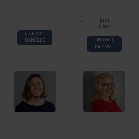
Koninklijke
professioneel
Landmacht
operazanger
Lees
meer
LINK MET
LINK MET
DANIËLLE
REINOUT
Melanie
Laura Overton
Martinelli
Learning
CEO of the
Changemaker,
Institute for
researcher &