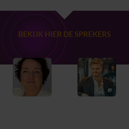
BEKIJK HIER DE SPREKERS
Danielle ter Haar
Reinout Bosman
Hoofd Research
Strategisch
and Development
communicatie-
Simulatie
expert, storyteller
Centrum
& semi-