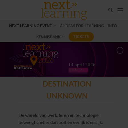
Ga
naar
inhoud
NEXT LEARNING EVENT
AI-DEAS FOR LEARNING
INFO
TICKETS
KENNISBANK
14 april 2026
Ja, ik neem deel
DESTINATION
UNKNOWN
De wereld van werk, leren en technologie
beweegt sneller dan ooit en eerlijk is eerlijk: