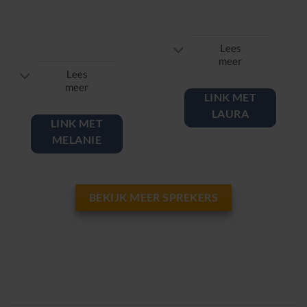
Transfer
author the L&D
Effectiveness &
Leader
Founder of Going
Lees
Beyond Training
meer
Lees
meer
LINK MET
LAURA
LINK MET
MELANIE
BEKIJK MEER SPREKERS