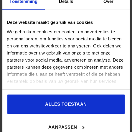
inzetbaarheid
van medewerkers, het bouwen van
Toestemming
Details
Over
doelgerichte effectieve teams
en
veranderen van gedrag
helpt ze samen met haar collega’s organisaties en teams om
Deze website maakt gebruik van cookies
samen te werken zodat organisatiedoelen bereikt worden,
niet enkel nu maar ook in de toekomst.
We gebruiken cookies om content en advertenties te
personaliseren, om functies voor social media te bieden
Daarnaast verspreidt ze
wetenschappelijke kennis
over
en om ons websiteverkeer te analyseren. Ook delen we
zaken zoals
zelfleiderschap
, een
feedbackomgeving
,
informatie over uw gebruik van onze site met onze
teamwerking,
leiderschap
en
gedragsverandering.
partners voor social media, adverteren en analyse. Deze
partners kunnen deze gegevens combineren met andere
effectieve teams – wetenschap – hr-woordenboek
informatie die u aan ze heeft verstrekt of die ze hebben
verzameld op basis van uw gebruik van hun services.
Connect met Charis.
ALLES TOESTAAN
AANPASSEN