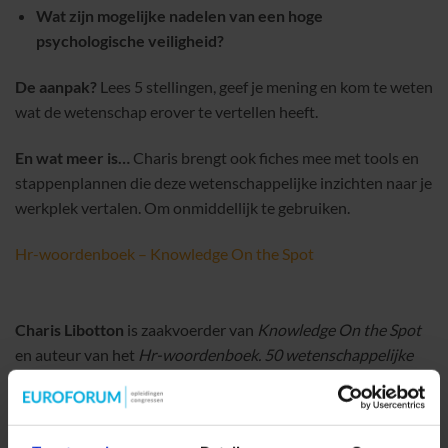
Wat zijn mogelijke nadelen van een hoge
psychologische veiligheid?
De aanpak?
Lees 5 stellingen, geef je mening en kom te weten
wat de wetenschap erover te vertellen heeft.
En wat meer is…
Charis brengt ook fiches mee met tools en
stappenplannen die deze wetenschappelijke inzichten naar je
werkplek vertalen. Om onmiddellijk te gebruiken.
Hr-woordenboek – Knowledge On the Spot
Charis Libotton
is zaakvoerder van
Knowledge On the Spot
en auteur van het
Hr-woordenboek. 50 wetenschappelijke
begrippen voor teamleden en hun leidinggevenden.
Vanuit een extreme interesse voor de
duurzame