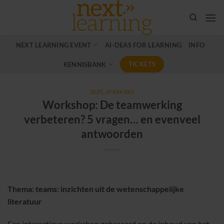
Ga
naar
inhoud
NEXT LEARNING EVENT
AI-DEAS FOR LEARNING
INFO
TICKETS
KENNISBANK
2025
,
SPREKERS
Workshop: De teamwerking
verbeteren? 5 vragen… en evenveel
antwoorden
Thema: teams: inzichten uit de wetenschappelijke
literatuur
Een interactieve workshop gebaseerd op de inhoud van het