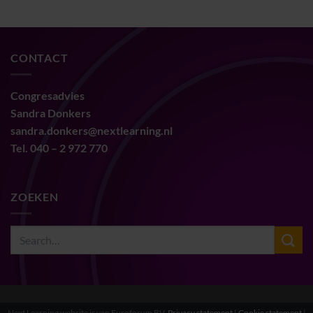
CONTACT
Congresadvies
Sandra Donkers
sandra.donkers@nextlearning.nl
Tel. 040 – 2 972 770
ZOEKEN
Next Learning website is van Euroforum BV.
Privacy statement
|
Cookie statement
|