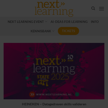
Ga
naar
inhoud
NEXT LEARNING EVENT
AI-DEAS FOR LEARNING
INFO
TICKETS
KENNISBANK
HEINEKEN – Datagedreven skills valideren