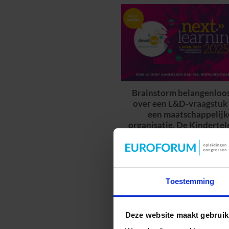
Brainstorm belangenloo
over een L&D-vraagstuk
een maatschappelijk
organisatie. De Kindertel
Toestemming
Deze website maakt gebruik