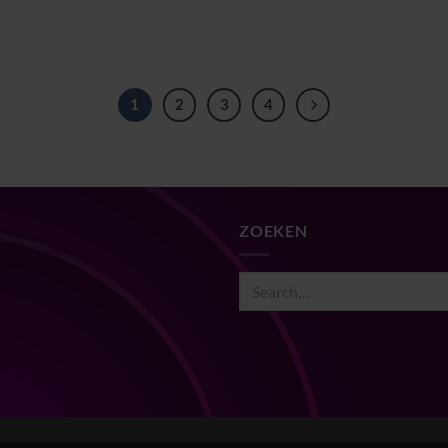
1
2
3
4
ZOEKEN