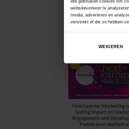
We gebruiken cookies om cont
websiteverkeer te analyseren
Impact in actie
media, adverteren en analys
verstrekt of die ze hebben v
WEIGEREN
How Learner Marketing c
lasting impact on Leade
Engagement and Develop
Fasten your seatbelt 