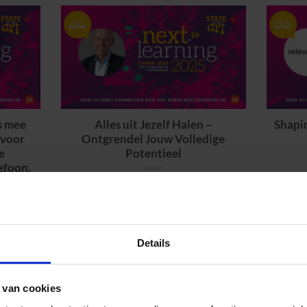
s mee
Alles uit Jezelf Halen –
Shapin
 voor
Ontgrendel Jouw Volledige
e
Potentieel
efoon.
Details
 van cookies