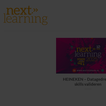
Ga
naar
inhoud
HEINEKEN – Datagedr
skills valideren