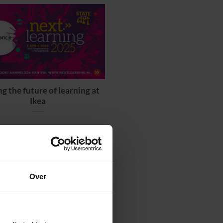
g the future of learning at
Ikea
Over