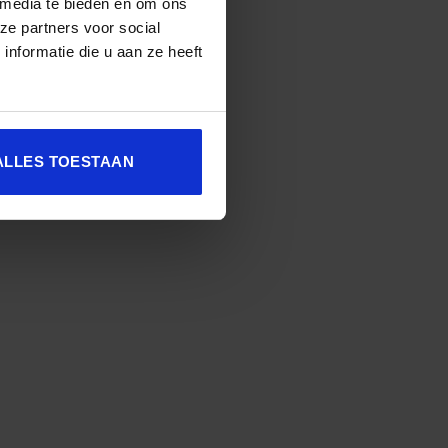
 media te bieden en om ons
ze partners voor social
lim krachtige content
nformatie die u aan ze heeft
ontwikkelen voor een
ieerde doelgroep? Kiwa en
UP delen hun aanpak.
ALLES TOESTAAN