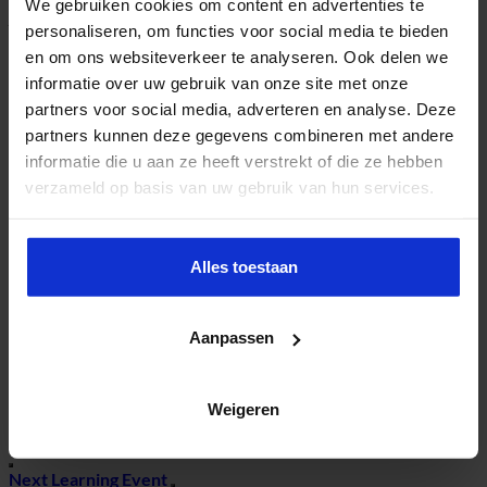
We gebruiken cookies om content en advertenties te
je lichaam, mind, zingeving en omgeving kunt optimaliseren.
personaliseren, om functies voor social media te bieden
Ontdek de kracht van mindfulness en zelfregulatie
om stress te beheersen en veerkracht op te bouwen.
en om ons websiteverkeer te analyseren. Ook delen we
Krijg praktische tools om zingeving te versterken en
informatie over uw gebruik van onze site met onze
een positieve impact te maken in jouw omgeving.
partners voor social media, adverteren en analyse. Deze
Deze interactieve sessie biedt niet alleen theorie, maar vooral
partners kunnen deze gegevens combineren met andere
direct toepasbare inzichten die je helpen om het beste uit jezelf
te halen—zowel professioneel als persoonlijk.
informatie die u aan ze heeft verstrekt of die ze hebben
Alle royalties van de auteur(s) worden gedoneerd aan de
verzameld op basis van uw gebruik van hun services.
stichting
e-learning for kids
.
Nick van Dam – Human Development Scientist, academisch
directeur & professor
Contact
Alles toestaan
Congresadvies
Sandra Donkers
sandra.donkers@nextlearning.nl
Aanpassen
Tel. 040 – 2 972 770
Zoeken
Weigeren
Next Learning Event