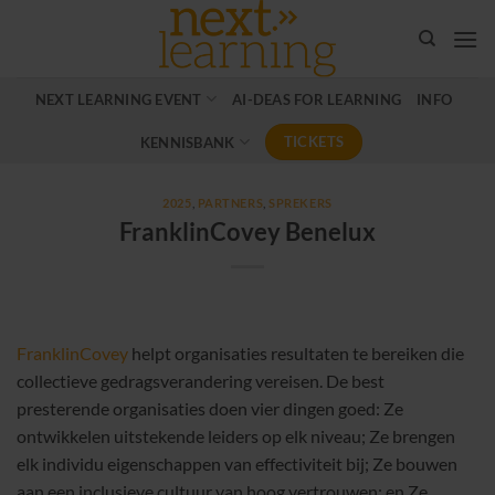
Ga
naar
inhoud
NEXT LEARNING EVENT
AI-DEAS FOR LEARNING
INFO
TICKETS
KENNISBANK
2025
,
PARTNERS
,
SPREKERS
FranklinCovey Benelux
FranklinCovey
helpt organisaties resultaten te bereiken die
collectieve gedragsverandering vereisen. De best
presterende organisaties doen vier dingen goed: Ze
ontwikkelen uitstekende leiders op elk niveau; Ze brengen
elk individu eigenschappen van effectiviteit bij; Ze bouwen
aan een inclusieve cultuur van hoog vertrouwen; en Ze