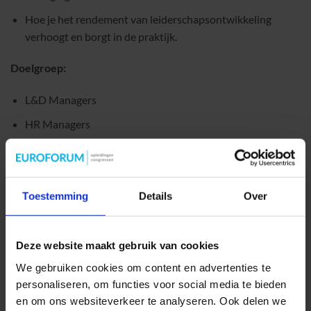
Hoe je het rendement van leiderschapsontwikkeling
verhoogt en borgt in de praktijk.
Doelgroep:
L&D Managers
HR Managers
Team leiders
Gevorderd niveau
Toestemming
Details
Over
SPREKERS:
Deze website maakt gebruik van cookies
Thijs Westerink
– CEO FranklinCovey Benelux
We gebruiken cookies om content en advertenties te
personaliseren, om functies voor social media te bieden
Leiderschap | Blijvende impact maken | Enable greatness
en om ons websiteverkeer te analyseren. Ook delen we