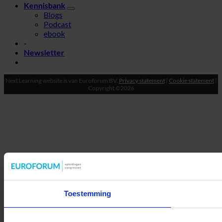
Kennisbank
Blogs
Podcast
ebook
-
Newsletter
Next Learning website is van Euroforum BV.
Privacy statement
|
Cookie statement
|
Copyright ©2026
Toestemming