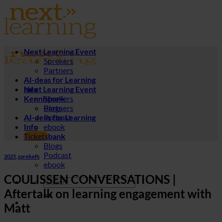
Ga
naar
inhoud
Next Learning Event
Sprekers
Partners
AI-deas for Learning
Next Learning Event
Info
Kennisbank
Sprekers
Partners
Blogs
AI-deas for Learning
Podcast
Info
ebook
Kennisbank
Tickets
Blogs
Podcast
2025
,
sprekers
ebook
COULISSEN CONVERSATIONS |
Aftertalk on learning engagement with
Matt