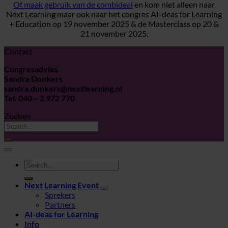
Of maak gebruik van de combideal
en kom niet alleen naar
Next Learning maar ook naar het congres AI-deas for Learning
+ Education op 19 november 2025 & de Masterclass op 20 &
21 november 2025.
Contact
Congresadvies
Sandra Donkers
sandra.donkers@nextlearning.nl
Tel. 040 – 2 972 770
Zoeken
Next Learning Event
Sprekers
Partners
AI-deas for Learning
Info