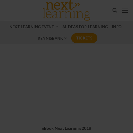
Ga
naar
inhoud
NEXT LEARNING EVENT
AI-DEAS FOR LEARNING
INFO
TICKETS
KENNISBANK
eBook Next Learning 2018