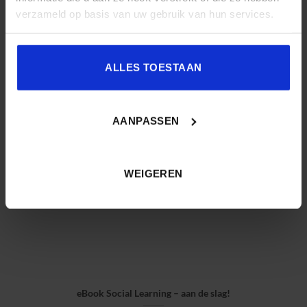
verzameld op basis van uw gebruik van hun services.
eBook Trends in Learning
Wat vorig jaar een trend was, heeft soms dit jaar alweer minder
ALLES TOESTAAN
aandacht. Gaan de [...]
AANPASSEN
WEIGEREN
eBook Social Learning – aan de slag!