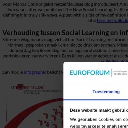
Voor Marcia Connor geldt hetzelfde, deze blog introduceert Anne
Two years after we published The New Social Learning, I still he
defining it in truly silly ways. A post with a slide of my definiti
site:
Lees het volled
Verhouding tussen Social Learning en in
Sibrenne Wagenaar vraagt zich af hoe Social Learning en informee
Normaal gesproken maak ik me niet zo druk om termen. Missc
donderdag heb ik een dag met collega-professionals over lere
werkplekleren, netwerkleren). Eens kijken wat er gebeurt als ik
volledige blo
Een mooie
infographic
belicht weer andere aspecten:
Toestemming
Deze website maakt gebruik
We gebruiken cookies om cont
websiteverkeer te analyseren