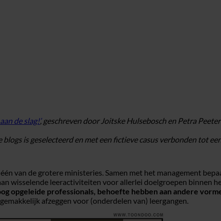
aan de slag!’
, geschreven door Joitske Hulsebosch en Petra Peeters.
de blogs is geselecteerd en met een fictieve casus verbonden tot 
én van de grotere ministeries. Samen met het management bepaalt z
an wisselende leeractiviteiten voor allerlei doelgroepen binnen he
l hoog opgeleide professionals, behoefte hebben aan andere vor
emakkelijk afzeggen voor (onderdelen van) leergangen.