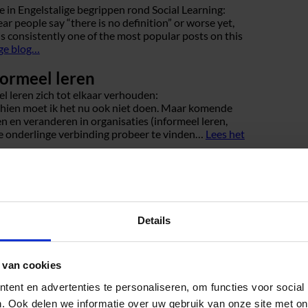
 in Engelstalige begrippen rond Social Learning:
ar people say “there is no definition” or worse yet,
on is consistently one of the most popular posts on this
ige blog…
formeel leren
l leren zich tot elkaar verhouden:
hien moet ik het nu ook niet doen. Maar komende
n en veranderen in organisaties (informeel leren,
 de onderlinge verbinding probeer te vinden…
Lees het
g…
Details
 van cookies
ent en advertenties te personaliseren, om functies voor social
. Ook delen we informatie over uw gebruik van onze site met on