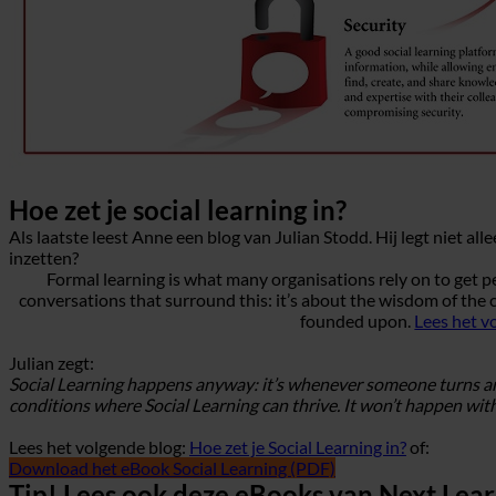
Hoe zet je social learning in?
Als laatste leest Anne een blog van Julian Stodd. Hij legt niet a
inzetten?
Formal learning is what many organisations rely on to get pe
conversations that surround this: it’s about the wisdom of the 
founded upon.
Lees het v
Julian zegt:
Social Learning happens anyway: it’s whenever someone turns arou
conditions where Social Learning can thrive. It won’t happen witho
Lees het volgende blog:
Hoe zet je Social Learning in?
of:
Download het eBook Social Learning (PDF)
Tip! Lees ook deze eBooks van Next Lear