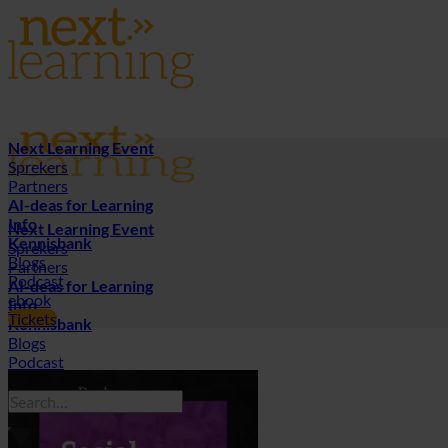
Ga
naar
inhoud
Next Learning Event
Sprekers
Partners
AI-deas for Learning
Info
Next Learning Event
Kennisbank
Sprekers
Blogs
Partners
Podcast
AI-deas for Learning
ebook
Info
Tickets
Kennisbank
Blogs
Podcast
ebook