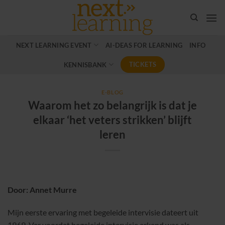
Ga
naar
inhoud
NEXT LEARNING EVENT
AI-DEAS FOR LEARNING
INFO
TICKETS
KENNISBANK
E-BLOG
Waarom het zo belangrijk is dat je
elkaar ‘het veters strikken’ blijft
leren
Door: Annet Murre
Mijn eerste ervaring met begeleide intervisie dateert uit
1969. Ver voordat begeleide intervisie erkend was als