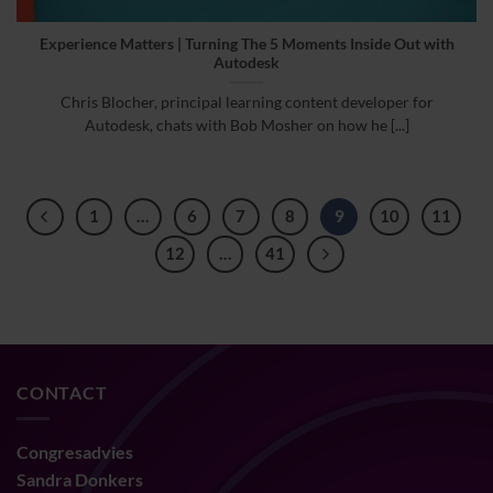
Experience Matters | Turning The 5 Moments Inside Out with
Autodesk
Chris Blocher, principal learning content developer for
Autodesk, chats with Bob Mosher on how he [...]
1
…
6
7
8
9
10
11
12
…
41
CONTACT
Congresadvies
Sandra Donkers