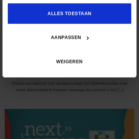
ALLES TOESTAAN
AANPASSEN
WEIGEREN
Zorgt het coronavirus echt voor een brede adoptie e-learning?
Nadat ons kabinet had aangekondigd dat bijeenkomsten met
meer dan honderd mensen vanwege de corona-crisis [...]