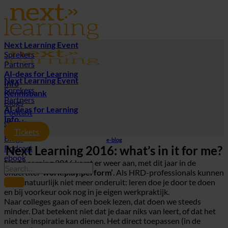
Ga
naar
inhoud
Next Learning Event
Sprekers
Partners
AI-deas for Learning
Next Learning Event
Info
Sprekers
Kennisbank
Partners
Blogs
AI-deas for Learning
Podcast
Info
ebook
Kennisbank
Tickets
Blogs
e-blog
Podcast
Next Learning 2016: what’s in it for me?
ebook
Next Learning 2016 komt er weer aan, met dit jaar in de
ondertitel
‘work.play.perform’
. Als HRD-professionals kunnen
we er natuurlijk niet meer onderuit: leren doe je door te doen
en bij voorkeur ook nog in je eigen werkpraktijk.
Naar colleges gaan of een boek lezen, dat doen we steeds
minder. Dat betekent niet dat je daar niks van leert, of dat het
niet ter inspiratie kan dienen. Het direct toepassen (in de