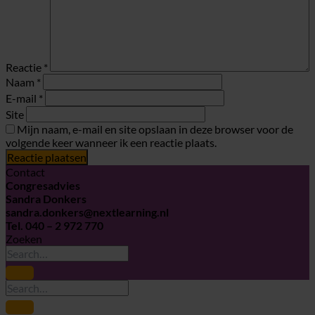
Reactie
*
Naam
*
E-mail
*
Site
Mijn naam, e-mail en site opslaan in deze browser voor de
volgende keer wanneer ik een reactie plaats.
Contact
Congresadvies
Sandra Donkers
sandra.donkers@nextlearning.nl
Tel. 040 – 2 972 770
Zoeken