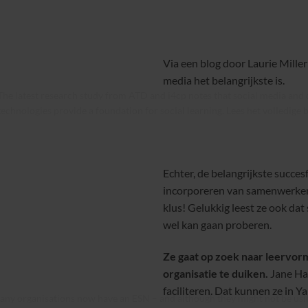
Via een blog door Laurie Mille
media het belangrijkste is.
The latest research study from ATD and i4cp notes that social media and 
technologies provide a foundation for social learning.
Lees het volledige 
Echter, de belangrijkste succes
incorporeren van samenwerken e
klus! Gelukkig leest ze ook da
wel kan gaan proberen.
Ze gaat op zoek naar leervor
organisatie te duiken.
Jane Har
faciliteren. Dat kunnen ze in 
ny organisations now have an ESN – and although they might not be usin