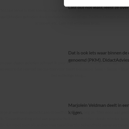
Last but not least, leest ze ov
Sociaal leren is niet nieuw, maar krijgt wel een hele nieuwe dimensie do
gelijkheden geboden door sociale tools als Blogs, Twitter, Google plus, L
groepen, etc.
Lees het volledige blog…
Dat is ook iets waar binnen d
genoemd (PKM). DidactAdvies 
en paar dagen geleden schreef ik over Personal Knowledge Management 
amework dat Harold Jarche hiervoor heeft benoemd: Seek > Sense > Shar
het volledige blog…
Marjolein Veldman deelt in ee
krijgen.
eb je al wel eens gedacht aan crowdfunding?’, vroeg ze. ‘Wel eens aan gedac
 ik. ‘Crowdfunding wint aan populariteit, nu subsidies steeds minder bes
ijn. En mooi toch als je daarmee tegelijkertijd bekendheid genereert voo