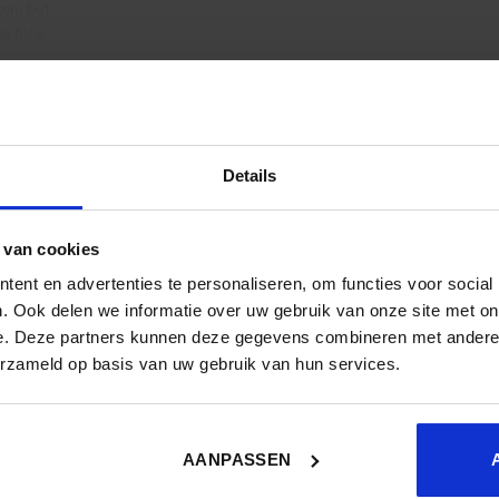
stem but
ge blog…
 als alternatief voor een cursus:
wrote
y not
Details
duce a
 van cookies
ent en advertenties te personaliseren, om functies voor social
. Ook delen we informatie over uw gebruik van onze site met on
e. Deze partners kunnen deze gegevens combineren met andere i
 Social MOOC klinkt als iets wat makkelijk binnen het bereik ligt
erzameld op basis van uw gebruik van hun services.
 Judith van Hooijdonk:
chrijven
AANPASSEN