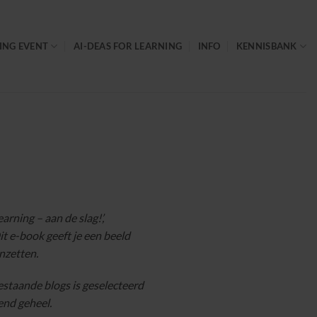
ING EVENT
AI-DEAS FOR LEARNING
INFO
KENNISBANK
arning – aan de slag!’,
t e-book geeft je een beeld
inzetten.
bestaande blogs is geselecteerd
end geheel.