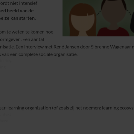
rdt niet intensief
oed beeld van de
e ze kan starten.
s om te weten te komen hoe
 vormgeven. Een aantal
ganisatie. Een interview met René Jansen door Sibrenne Wagenaar m
s van een complete sociale organisatie.
 ervan op
ieping.
ling
en learning organization (of zoals zij het noemen: learning ecosy
earners,
ontext
where