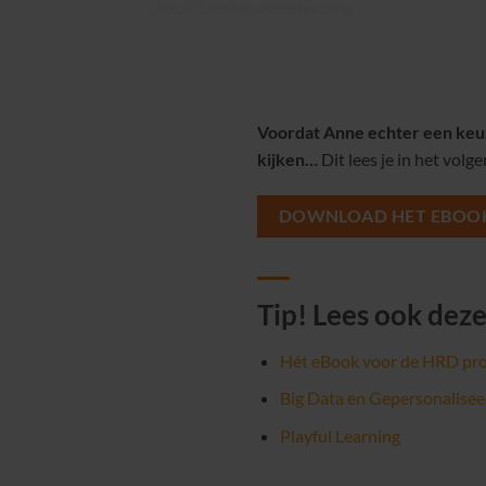
docu?’
Lees het volledige blog…
Voordat Anne echter een keuze
kijken…
Dit lees je in het volg
DOWNLOAD HET EBOOK 
Tip! Lees ook dez
Hét eBook voor de HRD pro
Big Data en Gepersonalisee
Playful Learning