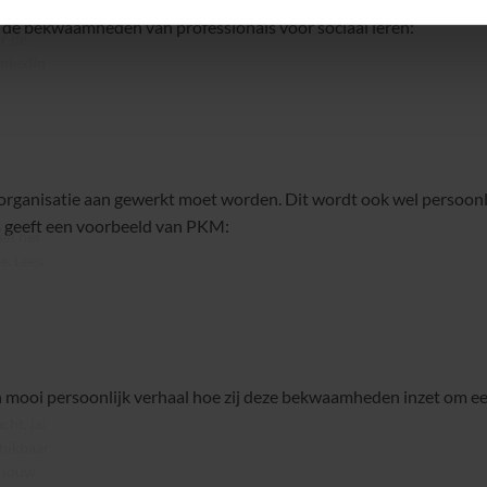
er de bekwaamheden van professionals voor sociaal leren:
or de
inkedIn
e organisatie aan gewerkt moet worden. Dit wordt ook wel persoo
geeft een voorbeeld van PKM:
en het
e.
Lees
n mooi persoonlijk verhaal hoe zij deze bekwaamheden inzet om e
ht, ja,’
chikbaar
r jouw