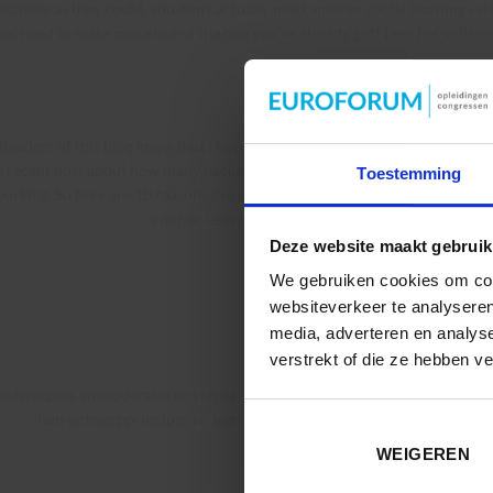
ectively as they could, you don’t actually need another social learning sy
her need to make more use of the one you’ve already got!
Lees het volledi
Jane Hart heeft nog meer ideeën
Readers of this blog know that I have similar feelings, and only recently 
a recent post about how many packaged instructional solutions are clearl
Toestemming
orking. So here are 10 reasons I’ve put together why you should not pro
course:
Lees het volledige blog…
Deze website maakt gebruik
We gebruiken cookies om cont
websiteverkeer te analyseren
media, adverteren en analys
En ook het organiseren van een
verstrekt of die ze hebben v
Petra Peeters, genoteerd door
ontwerpers en moderatoren van de MOOC Exploring Social Learning bes
hun ontwerpprincipes en leermomenten:
Lees het volledige blog…
WEIGEREN