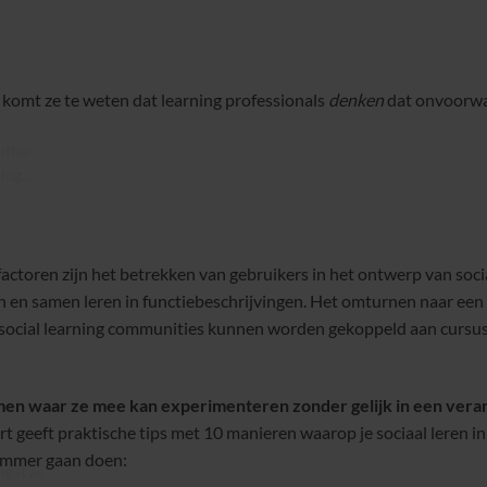
r komt ze te weten dat learning professionals
denken
dat onvoorwaa
other
blog…
factoren zijn het betrekken van gebruikers in het ontwerp van socia
n samen leren in functiebeschrijvingen. Het omturnen naar een so
t social learning communities kunnen worden gekoppeld aan cursusse
men waar ze mee kan experimenteren zonder gelijk in een vera
t geeft praktische tips met 10 manieren waarop je sociaal leren in
Yammer gaan doen:
g it as