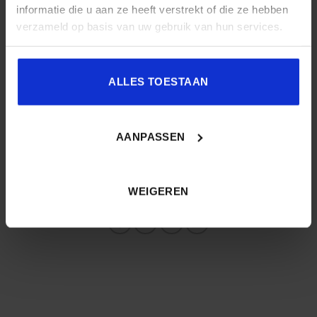
informatie die u aan ze heeft verstrekt of die ze hebben
verzameld op basis van uw gebruik van hun services.
ALLES TOESTAAN
Docententrainer, onderwijsadviseur en auteur
Hogeschool Rotterdam / Onderwijskunde.nu (ZZP)
AANPASSEN
Connect op LinkedIn
WEIGEREN