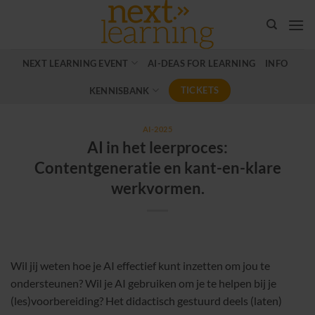
Ga
naar
inhoud
NEXT LEARNING EVENT
AI-DEAS FOR LEARNING
INFO
TICKETS
KENNISBANK
AI-2025
AI in het leerproces:
Contentgeneratie en kant-en-klare
werkvormen.
Wil jij weten hoe je AI effectief kunt inzetten om jou te
ondersteunen? Wil je AI gebruiken om je te helpen bij je
(les)voorbereiding? Het didactisch gestuurd deels (laten)