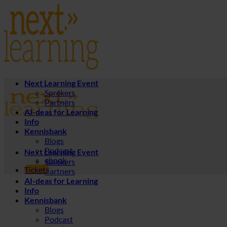
Ga
naar
inhoud
Next Learning Event
Sprekers
Partners
AI-deas for Learning
Info
Kennisbank
Blogs
Podcast
Next Learning Event
ebook
Sprekers
Tickets
Partners
AI-deas for Learning
Info
Kennisbank
Blogs
Podcast