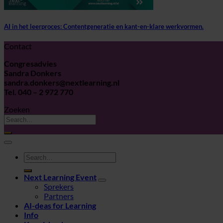
AI in het leerproces: Contentgeneratie en kant-en-klare werkvormen.
Contact
Congresadvies
Sandra Donkers
sandra.donkers@nextlearning.nl
Tel. 040 – 2 972 770
Zoeken
Next Learning Event
Sprekers
Partners
AI-deas for Learning
Info