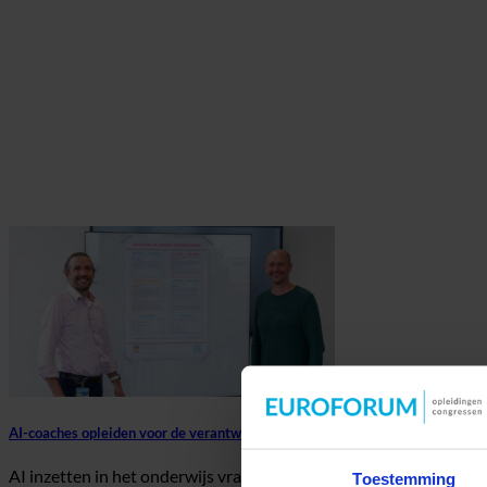
AI-coaches opleiden voor de verantwoorde inzet van AI
AI inzetten in het onderwijs vraagt meer dan alleen technologisch
Toestemming