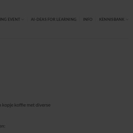
ING EVENT
AI-DEAS FOR LEARNING
INFO
KENNISBANK
 kopje koffie met diverse
en: