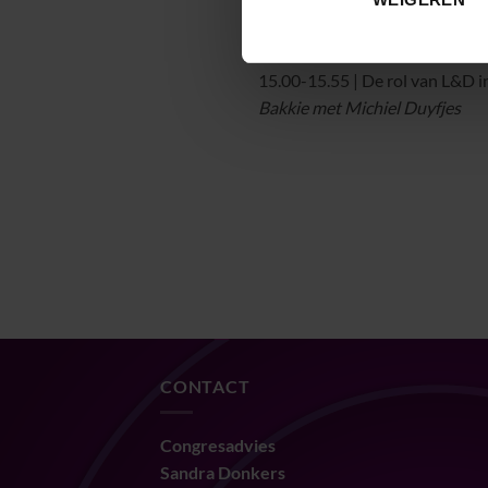
14.00-14.55 | Eigentijds organ
Bakkie met John May
15.00-15.55 | De rol van L&D i
Bakkie met Michiel Duyfjes
CONTACT
Congresadvies
Sandra Donkers