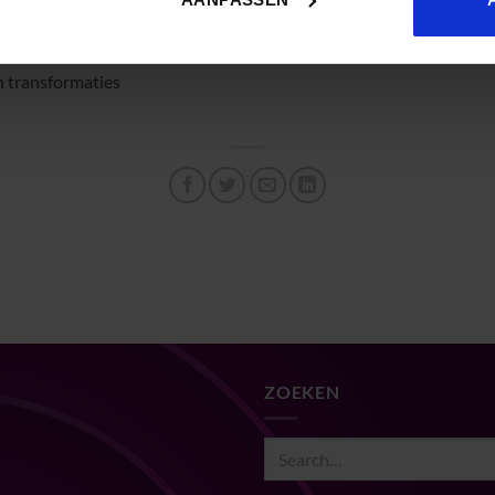
iseren van leren
n transformaties
ZOEKEN