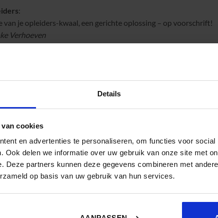
iders
:
e van je opleiders-kwaal, een gerichte oplossing – op voorschrift!
nke Verhoeven
W! Effect met XR en AI in L&D
oom
iseren van leren
Details
n:
 van cookies
 L&D-thema’s in het ballenbad
ent en advertenties te personaliseren, om functies voor social
oàn Pastoor
. Ook delen we informatie over uw gebruik van onze site met on
e. Deze partners kunnen deze gegevens combineren met andere i
erzameld op basis van uw gebruik van hun services.
bal! Ga in een battle-discussie met de zin en onzin van het L&D-j
 van Deelen
AANPASSEN