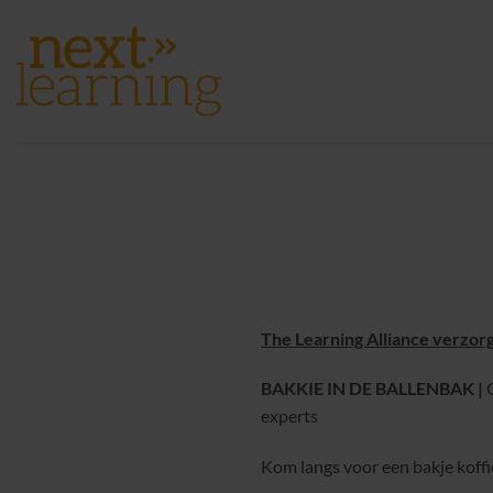
Ga
naar
inhoud
The Learning Alliance verzorg
BAKKIE IN DE BALLENBAK |
G
experts
Kom langs voor een bakje koff