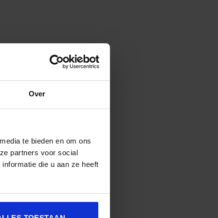
Over
 media te bieden en om ons
ze partners voor social
nformatie die u aan ze heeft
argon
ALLES TOESTAAN