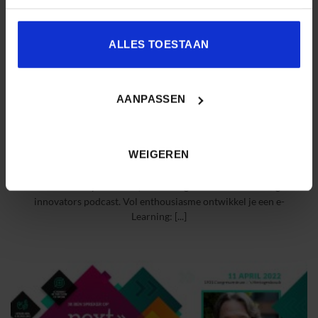
ALLES TOESTAAN
AANPASSEN
WEIGEREN
De lerende centraal: een mensgerichte ontwerpbenadering
Door: Henny Hoekstra, ‘e-learningnerd’ & host learning
innovators podcast. Vol enthousiasme ontwikkel je een e-
Learning: [...]