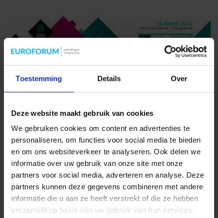
Toestemming
Details
Over
Deze website maakt gebruik van cookies
We gebruiken cookies om content en advertenties te
Gedragsverandering door gamification, kansen en valkuilen
personaliseren, om functies voor social media te bieden
en om ons websiteverkeer te analyseren. Ook delen we
Door: Marcel Mens, Oprichter Games.4Growth, ontwerper
informatie over uw gebruik van onze site met onze
verandertrajecten. Het gebruiken van spelelementen is de hype
partners voor social media, adverteren en analyse. Deze
voorbij. [...]
partners kunnen deze gegevens combineren met andere
informatie die u aan ze heeft verstrekt of die ze hebben
verzameld op basis van uw gebruik van hun services.