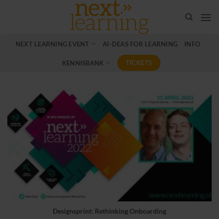
Ga
naar
inhoud
NEXT LEARNING EVENT
AI-DEAS FOR LEARNING
INFO
TICKETS
KENNISBANK
Designsprint: Rethinking Onboarding