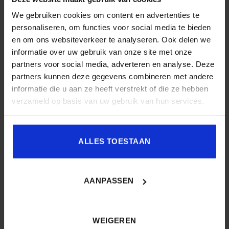
We gebruiken cookies om content en advertenties te
personaliseren, om functies voor social media te bieden
en om ons websiteverkeer te analyseren. Ook delen we
informatie over uw gebruik van onze site met onze
partners voor social media, adverteren en analyse. Deze
partners kunnen deze gegevens combineren met andere
informatie die u aan ze heeft verstrekt of die ze hebben
verzameld op basis van uw gebruik van hun services.
Podcast – Van escaperoom tot speelveld
[vc_row][vc_column][vc_column_text] Van escaperoom tot
ALLES TOESTAAN
speelveld: hoe ontwerp je een rijke leer- en ontwikkel-
omgeving? De professional: [...]
AANPASSEN
WEIGEREN