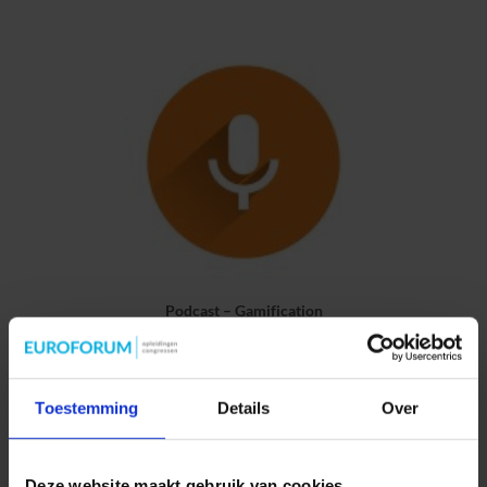
Podcast – Gamification
[vc_row][vc_column][vc_column_text] Gamification: hoe koppel
je persoonlijke ontwikkeling aan prestatieverbetering op de
werkvloer? De professional: Marcel [...]
Toestemming
Details
Over
Deze website maakt gebruik van cookies