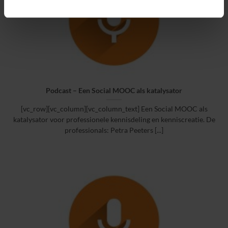
Podcast – Een Social MOOC als katalysator
[vc_row][vc_column][vc_column_text] Een Social MOOC als
katalysator voor professionele kennisdeling en kenniscreatie. De
professionals: Petra Peeters [...]