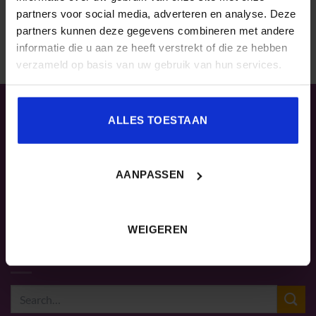
partners voor social media, adverteren en analyse. Deze
partners kunnen deze gegevens combineren met andere
informatie die u aan ze heeft verstrekt of die ze hebben
verzameld op basis van uw gebruik van hun services.
CONTACT
ALLES TOESTAAN
Congresadvies
Sandra Donkers
AANPASSEN
sandra.donkers@nextlearning.nl
Tel. 040 – 2 972 770
WEIGEREN
ZOEKEN