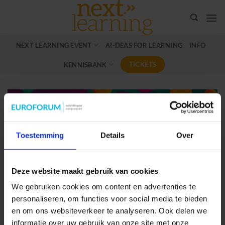
Ga
naar
inhoud
NEXT LEARNING EVENT
AI-DEAS FOR LEARNING
INFO
TICKETS
KENNISBANK
Toestemming
Details
Over
Deze website maakt gebruik van cookies
We gebruiken cookies om content en advertenties te
personaliseren, om functies voor social media te bieden
en om ons websiteverkeer te analyseren. Ook delen we
Podcast: Tjip de Jong
informatie over uw gebruik van onze site met onze