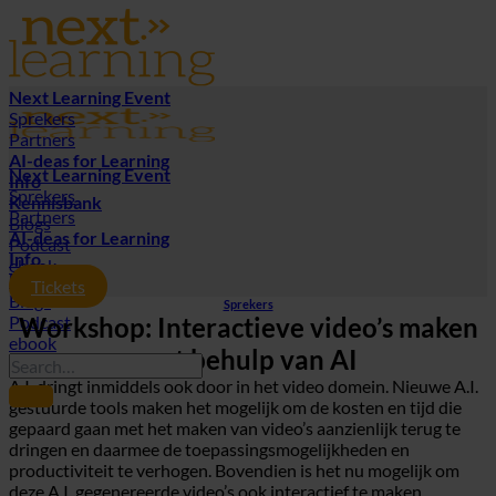
Ga
naar
inhoud
Next Learning Event
Sprekers
Partners
AI-deas for Learning
Next Learning Event
Info
Sprekers
Kennisbank
Partners
Blogs
AI-deas for Learning
Podcast
Info
ebook
Kennisbank
Tickets
Blogs
Sprekers
Podcast
Workshop:
Interactieve video’s maken
ebook
met behulp van AI
A.I. dringt inmiddels ook door in het video domein. Nieuwe A.I.
gestuurde tools maken het mogelijk om de kosten en tijd die
gepaard gaan met het maken van video’s aanzienlijk terug te
dringen en daarmee de toepassingsmogelijkheden en
productiviteit te verhogen. Bovendien is het nu mogelijk om
deze A.I. gegenereerde video’s ook interactief te maken.