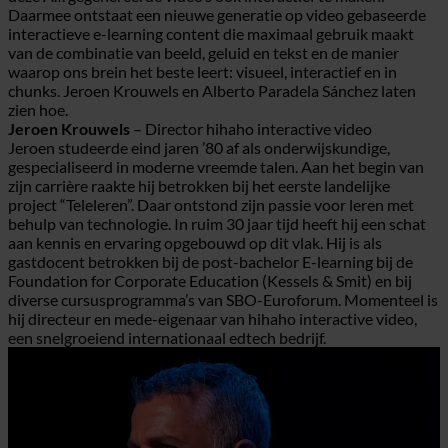
Daarmee ontstaat een nieuwe generatie op video gebaseerde
interactieve e-learning content die maximaal gebruik maakt
van de combinatie van beeld, geluid en tekst en de manier
waarop ons brein het beste leert: visueel, interactief en in
chunks. Jeroen Krouwels en Alberto Paradela Sánchez laten
zien hoe.
Jeroen Krouwels
– Director hihaho interactive video
Jeroen studeerde eind jaren ’80 af als onderwijskundige,
gespecialiseerd in moderne vreemde talen. Aan het begin van
zijn carrière raakte hij betrokken bij het eerste landelijke
project “Teleleren”. Daar ontstond zijn passie voor leren met
behulp van technologie. In ruim 30 jaar tijd heeft hij een schat
aan kennis en ervaring opgebouwd op dit vlak. Hij is als
gastdocent betrokken bij de post-bachelor E-learning bij de
Foundation for Corporate Education (Kessels & Smit) en bij
diverse cursusprogramma’s van SBO-Euroforum. Momenteel is
hij directeur en mede-eigenaar van hihaho interactive video,
een snelgroeiend internationaal edtech bedrijf.