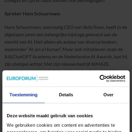
collega’s en zijn er naast kansen ook bedreigingen?
Spreker Hans Schuurmans
Hans Schuurmans, voormalig CEO van SkillsTown, heeft in de
afgelopen jaren een belangrijke bijdrage geleverd aan de
wereld van AI. Niet alleen als auteur van diverse boeken,
waaronder “AI am a Human”. Maar ook initiatieven zoals de
AI&ChatGPT Academy en de Nederlandse AI Awards, laat hij
zijn stempel achter. Met zijn nieuwe bedrijf AIMAZE
(uitzendbureau voor digitale medewerkers) maakt hij AI
effectief en toegankelijk voor iedereen.
Toestemming
Details
Over
Deze website maakt gebruik van cookies
We gebruiken cookies om content en advertenties te
personaliseren, om functies voor social media te bieden