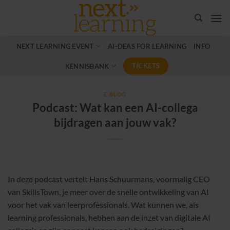
Ga
naar
inhoud
NEXT LEARNING EVENT
AI-DEAS FOR LEARNING
INFO
TICKETS
KENNISBANK
E-BLOG
Podcast: Wat kan een AI-collega
bijdragen aan jouw vak?
In deze podcast vertelt Hans Schuurmans, voormalig CEO
van SkillsTown, je meer over de snelle ontwikkeling van AI
voor het vak van leerprofessionals. Wat kunnen we, als
learning professionals, hebben aan de inzet van digitale AI