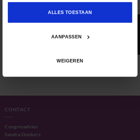
Audiospeler
ALLES TOESTAAN
Podcast:
Play in new window
|
Download
00:00
AANPASSEN
00:00
00:00
WEIGEREN
CONTACT
Congresadvies
Sandra Donkers