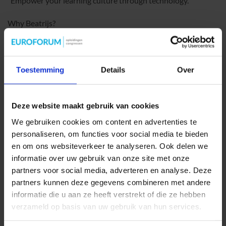
“Empower your learning culture through technology.”
Why Beatrijs?
Passionate: Beatrijs is driven by a genuine enthusiasm for
L&D.
Experienced: A continual journey in learning shapes her
Toestemming
Details
Over
approach.
Authentic: A real-world advocate for technology that
supports HR.
Deze website maakt gebruik van cookies
Are you ready to enhance your L&D strategy with Beatrijs’s
We gebruiken cookies om content en advertenties te
personaliseren, om functies voor social media te bieden
expertise?
en om ons websiteverkeer te analyseren. Ook delen we
informatie over uw gebruik van onze site met onze
BELUISTER DE PODCAST (DEEL 1)
partners voor social media, adverteren en analyse. Deze
partners kunnen deze gegevens combineren met andere
informatie die u aan ze heeft verstrekt of die ze hebben
BELUISTER DE PODCAST (DEEL 2)
verzameld op basis van uw gebruik van hun services.