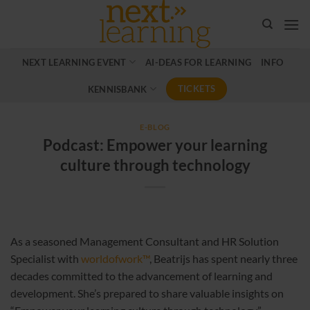
Ga
naar
inhoud
NEXT LEARNING EVENT
AI-DEAS FOR LEARNING
INFO
TICKETS
KENNISBANK
E-BLOG
Podcast: Empower your learning
culture through technology
As a seasoned Management Consultant and HR Solution
Specialist with
worldofwork™
, Beatrijs has spent nearly three
decades committed to the advancement of learning and
development. She’s prepared to share valuable insights on