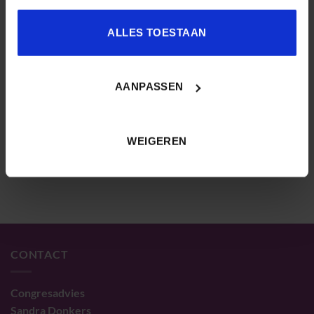
Wilfred Rubens (auteur)
ALLES TOESTAAN
Team Next Learning
LEES HIER DE NIEUWE LEARNING CORRESPONDENT
AANPASSEN
WEIGEREN
CONTACT
Congresadvies
Sandra Donkers