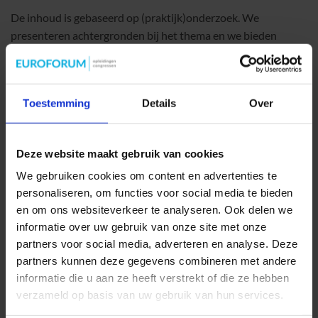
De inhoud is gebaseerd op (praktijk)onderzoek. We
presenteren achtergronden bij het thema en we bieden
handreikingen voor de toepassing van de inhoud in de
praktijk. Het thema wordt afgesloten met bronnen waarop
we ons baseren en waar jullie meer informatie kunnen
Toestemming
Details
Over
vinden.
Het veertiende thema is:
Deze website maakt gebruik van cookies
De invloed van toepassingen als ChatGPT voor leren,
We gebruiken cookies om content en advertenties te
opleiden en onderwijs.
personaliseren, om functies voor social media te bieden
en om ons websiteverkeer te analyseren. Ook delen we
Dit thema heeft een nauwe relatie met meerdere thema’s die
informatie over uw gebruik van onze site met onze
binnen verschillende edities van de Next Learning centraal
partners voor social media, adverteren en analyse. Deze
staat. Zie:
https://nextlearning.nl/
partners kunnen deze gegevens combineren met andere
informatie die u aan ze heeft verstrekt of die ze hebben
We wensen jullie weer veel inspiratie en leesplezier toe.
verzameld op basis van uw gebruik van hun services.