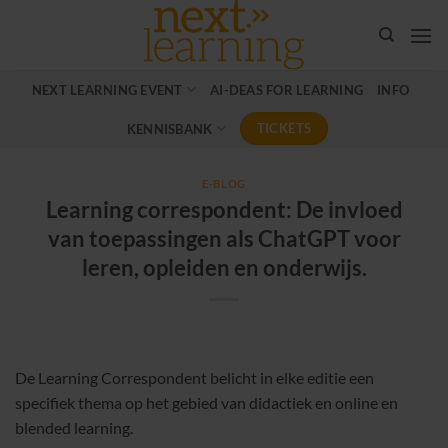
Ga
naar
inhoud
NEXT LEARNING EVENT
AI-DEAS FOR LEARNING
INFO
TICKETS
KENNISBANK
E-BLOG
Learning correspondent: De invloed
van toepassingen als ChatGPT voor
leren, opleiden en onderwijs.
De Learning Correspondent belicht in elke editie een
specifiek thema op het gebied van didactiek en online en
blended learning.