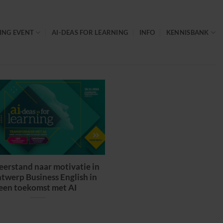
ING EVENT
AI-DEAS FOR LEARNING
INFO
KENNISBANK
erstand naar motivatie in
twerp Business English in
een toekomst met AI