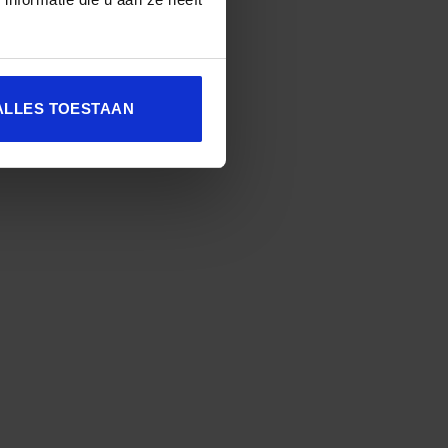
e AI-tutor: Hoe AI het
nderwijs kan verrijken
ALLES TOESTAAN