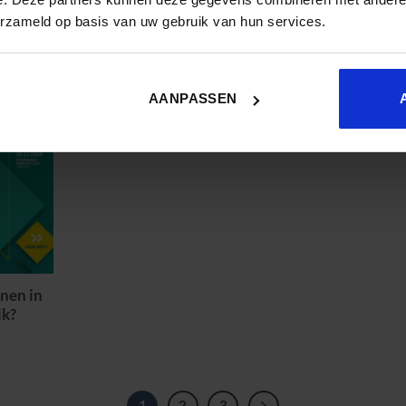
erzameld op basis van uw gebruik van hun services.
NS
Feedback Companion en Lokaal
D
AI Draaien: De Toekomst van AI
o
in het Onderwijs
AANPASSEN
nen in
jk?
1
2
3