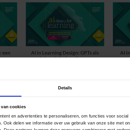
: een
AI in Learning Design: GPTs als
AI i
inhoudsdeskundige en
toetsontwikkelaar bij KLM
Details
 van cookies
ent en advertenties te personaliseren, om functies voor social
. Ook delen we informatie over uw gebruik van onze site met on
e. Deze partners kunnen deze gegevens combineren met andere i