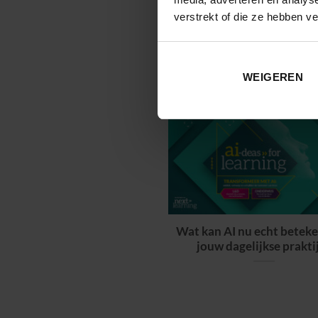
verstrekt of die ze hebben v
GPT en VR binnen de 
WEIGEREN
Wat kan AI nu echt beteke
jouw dagelijkse prakti