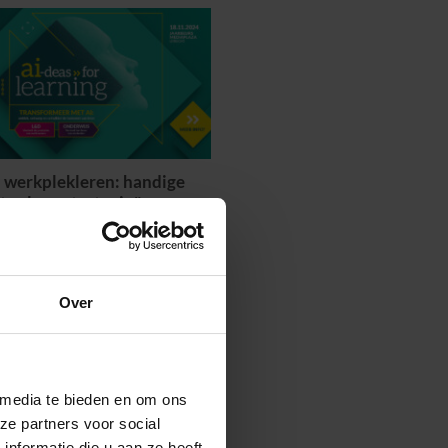
n werkplekleren: handige
tools en strategieën
Over
 media te bieden en om ons
ze partners voor social
nformatie die u aan ze heeft