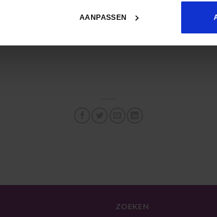
act ervan op de werkvloer en op L&D-teams.
AANPASSEN
ZOEKEN