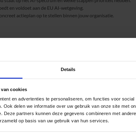
u staat op het AI-spectrum en welke stappen prioriteit hebben.
inbedt en voldoet aan de EU AI-wetgeving.
oncreet actieplan op te stellen binnen jouw organisatie.
, HR Manager, Opleidingsmanager, Talent Development Manager,
gement
Details
rderd
r technologie en leren samensmelten
 van cookies
 gespecialiseerd in leertechnologie, was medeoprichter van
ent en advertenties te personaliseren, om functies voor social
uikt om het leren in het Nederlandse onderwijs te verbeteren.
. Ook delen we informatie over uw gebruik van onze site met on
e. Deze partners kunnen deze gegevens combineren met andere i
ducatieve chatbots, was hij finalist bij de Accenture Innovation
erzameld op basis van uw gebruik van hun services.
n bedrijf en ging hij bij GoodHabitz werken. Nu past hij zijn
ioneel leren wereldwijd. Met de opkomst van Generatieve AI