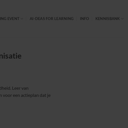
ING EVENT
AI-DEAS FOR LEARNING
INFO
KENNISBANK
nisatie
dheid. Leer van
 voor een actieplan dat je