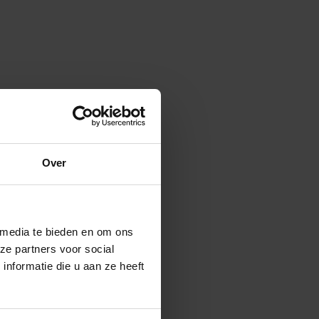
 Chief Learning Officer (CLO)
Over
 media te bieden en om ons
ze partners voor social
nformatie die u aan ze heeft