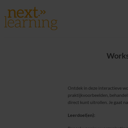
Ga
naar
inhoud
Worksh
Ontdek in deze interactieve wo
praktijkvoorbeelden, behandel 
direct kunt uitrollen. Je gaat 
Leerdoel(en):