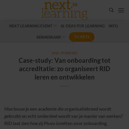
Ga
naar
inhoud
NEXT LEARNING EVENT
AI-DEAS FOR LEARNING
INFO
TICKETS
KENNISBANK
2026
,
SPREKERS
Case-study: Van onboarding tot
accreditatie: zo organiseert RID
leren en ontwikkelen
Hoe bouw je een academie die organisatiebreed wordt
gebruikt en echt onderdeel wordt van je manier van werken?
RID laat zien hoe zij Pluvo inzetten voor onboarding,