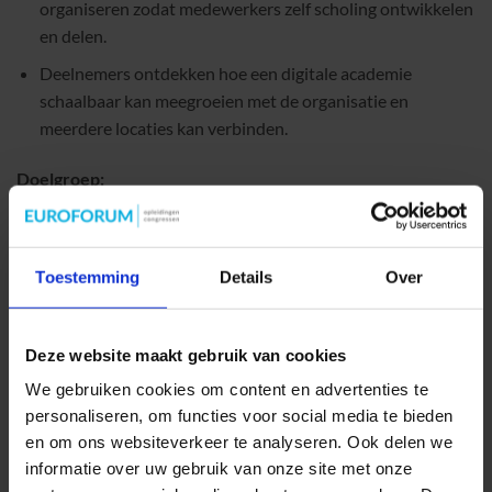
organiseren zodat medewerkers zelf scholing ontwikkelen
en delen.
Deelnemers ontdekken hoe een digitale academie
schaalbaar kan meegroeien met de organisatie en
meerdere locaties kan verbinden.
Doelgroep:
Rol: L&D-traininer, -ontwikkelaar, -adviseur
Niveau: uitvoerend tot management
Toestemming
Details
Over
Expertise: beginnend tot gevorderd
Thema:
Deze website maakt gebruik van cookies
We gebruiken cookies om content en advertenties te
Growth Ground – Waar leren, ontwikkelen en ontwerpen
personaliseren, om functies voor social media te bieden
samenkomen.
en om ons websiteverkeer te analyseren. Ook delen we
informatie over uw gebruik van onze site met onze
Eventuele link naar meer