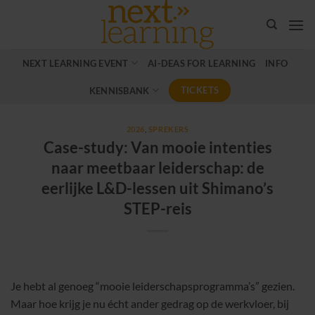
Ga
naar
inhoud
NEXT LEARNING EVENT
AI-DEAS FOR LEARNING
INFO
TICKETS
KENNISBANK
2026
,
SPREKERS
Case-study: Van mooie intenties
naar meetbaar leiderschap: de
eerlijke L&D-lessen uit Shimano’s
STEP-reis
Je hebt al genoeg “mooie leiderschapsprogramma’s” gezien.
Maar hoe krijg je nu écht ander gedrag op de werkvloer, bij