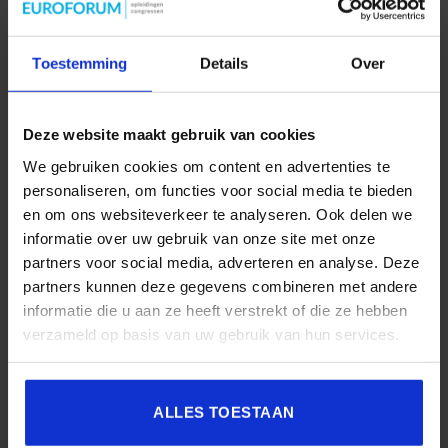
Ontwerp een effectief leiderschapsprogramma op basis
van de wetenschap van leren.
Toestemming
Details
Over
Maak leiderschapsgedrag én programma-impact
aantoonbaar meetbaar.
Verbind je leerinterventies direct aan echte
Deze website maakt gebruik van cookies
businessuitdagingen.
We gebruiken cookies om content en advertenties te
personaliseren, om functies voor social media te bieden
Thijs Westerink is CEO van FranklinCovey Benelux en helpt
en om ons websiteverkeer te analyseren. Ook delen we
leiders resultaten te behalen door teams te helpen groeien in
informatie over uw gebruik van onze site met onze
effectiviteit, vertrouwen en samenwerking. Met zijn focus op
partners voor social media, adverteren en analyse. Deze
leiderschap en duurzame gedragsverandering bouwt hij aan
partners kunnen deze gegevens combineren met andere
sterke organisatieculturen en blijvende resultaten. Hij staat
informatie die u aan ze heeft verstrekt of die ze hebben
bekend om zijn mensgerichte aanpak en passie voor
verzameld op basis van uw gebruik van hun services.
ontwikkeling.
ALLES TOESTAAN