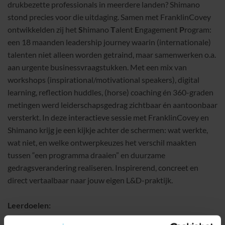
drukbezette professionals in meerdere landen? Shimano
stond precies voor die uitdaging. Samen met FranklinCovey
ontwikkelden zij het
S
himano
T
alent
E
ngagement
P
rogram:
een 18 maanden leadership journey waarin (internationale)
talenten niet alleen worden getraind, maar samenwerken o.a.
aan urgente businessvraagstukken. Met een mix van
workshops (inspirational/motivational speakers), digital
learning, reflection huddles, (horse) coaching én 360-graden
metingen werd leiderschapsgedrag zichtbaar én aantoonbaar
versterkt. In deze interactieve sessie met FranklinCovey en
Shimano krijg je een kijkje achter de schermen: wat werkte,
wat niet, en welke ontwerpkeuzes het verschil maakten
tussen “een programma draaien” en duurzame
gedragsverandering realiseren. Inspirerend, concreet en
direct vertaalbaar naar jouw eigen L&D-praktijk.
Leerdoelen: