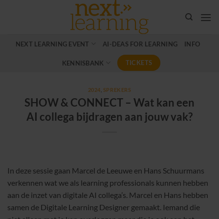
Ga
naar
inhoud
NEXT LEARNING EVENT
AI-DEAS FOR LEARNING
INFO
TICKETS
KENNISBANK
2024
,
SPREKERS
SHOW & CONNECT – Wat kan een
AI collega bijdragen aan jouw vak?
In deze sessie gaan Marcel de Leeuwe en Hans Schuurmans
verkennen wat we als learning professionals kunnen hebben
aan de inzet van digitale AI collega’s. Marcel en Hans hebben
samen de Digitale Learning Designer gemaakt. Iemand die