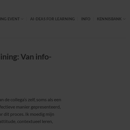
ING EVENT
AI-DEAS FOR LEARNING
INFO
KENNISBANK
ning: Van info-
n de collega’s zelf, soms als een
fectieve manier gepresenteerd,
or dit proces. Ik moedig mijn
ttitude, contextueel leren,