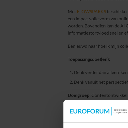
Met
FLOWSPARKS
beschikken
een impactvolle vorm van onlin
worden. Bovendien kan de AI
informatiestortvloed snel en e
Benieuwd naar hoe ik mijn coll
Toepassingsdoel(en):
Denk verder dan alleen ‘ken
Denk vanuit het perspectief
Doelgroep:
Contentontwikkelaa
beginner tot gevorderd
Vervolgaanbod
:
https://www.