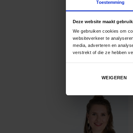
Ashley Wieferink –
Internati
Toestemming
Creatief | Betrokken | Analytis
Deze website maakt gebruik
Bij Bechtle ondersteun ik 14 l
We gebruiken cookies om cont
‘Tailor-Made Learning’ maak ik
websiteverkeer te analyseren
Hierdoor borgen we interne ken
media, adverteren en analys
efficiënte wijze wordt overgebr
verstrekt of die ze hebben v
lerende collega.
Connect met Ashley
WEIGEREN