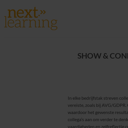
Ga
naar
inhoud
SHOW & CONNECT
In elke bedrijfstak streven coll
vereiste, zoals bij AVG/GDPR.
waardoor het gewenste resultaat
collega’s aan om verder te den
vaardigheden en zelfreflectie cr