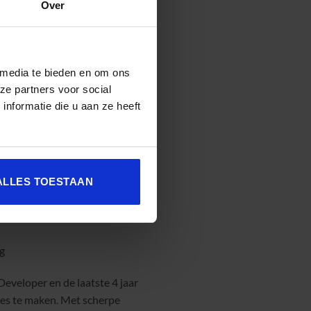
Over
 media te bieden en om ons
ze partners voor social
nformatie die u aan ze heeft
ALLES TOESTAAN
g
eveloper en de laatste 4 jaar
ces te maken. Met scherpe