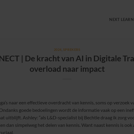
NEXT LEARN
2024
,
SPREKERS
 | De kracht van AI in Digitale Trai
overload naar impact
ega’s naar een effectieve overdracht van kennis, soms op verzoek va
 Ondanks goede bedoelingen wordt de informatie vaak op een inef
 uitblijft. Ashley: “als L&D-specialist bij Bechtle draag ik zorg vo
ken dan simpelweg het delen van kennis. Want naast kennis is ook a
uciaal.