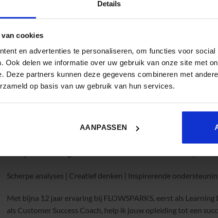
onal Learning & Development Specialist Bechtle
Details
ch
 van cookies
anden in Europa bij hun ontwikkelbehoeften. Met het project
ent en advertenties te personaliseren, om functies voor social
 trainingen op maat met behulp van de expertise van collega’s.
. Ook delen we informatie over uw gebruik van onze site met on
nis en vaardigheden, en zorgen we dat het op een effectieve en
e. Deze partners kunnen deze gegevens combineren met andere i
acht. En het allerbelangrijkste, het leren is betekenisvol voor de
erzameld op basis van uw gebruik van hun services.
AANPASSEN
Marly van Beuningen
– Customer Success Coach Flowsparks
Scherpe analyses | Creatief denken | Inspirerende ondersteunin
Met bijna 12 jaar ervaring bij FLOWSPARKS, eerst als Learning D
als Customer Success Coach, help ik jouw opleiding tot een suc