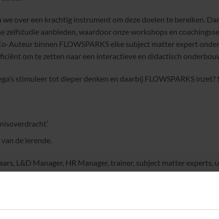
 we over een krachtig instrument om deze doelen te bereiken.
e zelfstudie aanbieden, waardoor onze workshops en coachingssess
 Co-Auteur binnen FLOWSPARKS elke subject matter expert onde
fficiënt om te zetten naar een interactieve en didactisch onderbou
ega’s stimuleer tot dieper denken en daarbij FLOWSPARKS inzet? S
nisoverdracht’.
 van de lerende.
rs, L&D Manager, HR Manager, trainer, subject matter experts,
flowsparks.com/nl/producten/auteurstool/