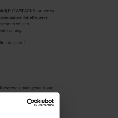
 Dankzij FLOWSPARKS kunnen we
ies aanzienlijk effectiever
rsteunen om een
wde training.
luit dan aan!”
 uitvoerend + management, van