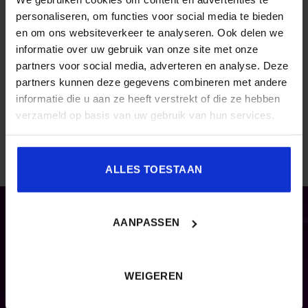
Learning:
personaliseren, om functies voor social media te bieden
en om ons websiteverkeer te analyseren. Ook delen we
SHOW & CONNECT | Meetbaar groeien met Menzis
informatie over uw gebruik van onze site met onze
partners voor social media, adverteren en analyse. Deze
partners kunnen deze gegevens combineren met andere
informatie die u aan ze heeft verstrekt of die ze hebben
verzameld op basis van uw gebruik van hun services.
ALLES TOESTAAN
CONTACT
AANPASSEN
Congresadvies
Sandra Donkers
WEIGEREN
sandra.donkers@nextlearning.nl
Tel. 040 – 2 972 770