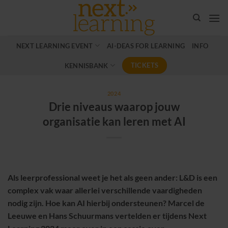
Ga
naar
inhoud
NEXT LEARNING EVENT
AI-DEAS FOR LEARNING
INFO
TICKETS
KENNISBANK
2024
Drie niveaus waarop jouw
organisatie kan leren met AI
Als leerprofessional weet je het als geen ander: L&D is een
complex vak waar allerlei verschillende vaardigheden
nodig zijn. Hoe kan AI hierbij ondersteunen? Marcel de
Leeuwe en Hans Schuurmans vertelden er tijdens Next