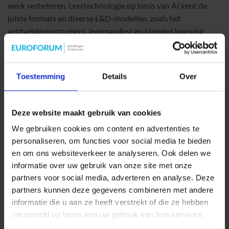
werk verbeteren. Leertechnologie op basis van AI kent de
juiste formats en diverse L&D-modellen, zoals het
achtveldeninstrument, leermanifest en blended learning
wave, en jij kent de input. Hierdoor kan leertechnologie de
theoretische basis vormen en kritische vragen stellen. Jij hebt
hierdoor meer ruimte voor jouw eigen vakmanschap.
Toestemming
Details
Over
Deze website maakt gebruik van cookies
AI op drie niveaus
We gebruiken cookies om content en advertenties te
personaliseren, om functies voor social media te bieden
AI ondersteunt L&D in jouw organisatie op drie niveaus:
en om ons websiteverkeer te analyseren. Ook delen we
informatie over uw gebruik van onze site met onze
AI helpt lerenden
: binnen leerinterventies kunnen AI-
partners voor social media, adverteren en analyse. Deze
tools als Khanmigo vragen beantwoorden van lerenden
partners kunnen deze gegevens combineren met andere
en uitleggen wat zij fout doen.
informatie die u aan ze heeft verstrekt of die ze hebben
AI helpt L&D-professionals
: leertechnologie op basis van
verzameld op basis van uw gebruik van hun services.
AI kan onder andere ondersteunen bij het creëren van