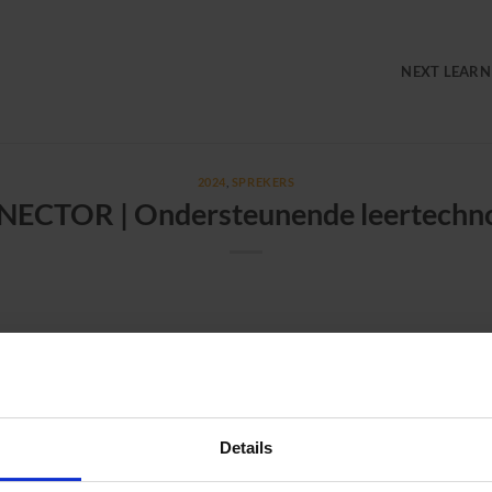
NEXT LEARN
2024
,
SPREKERS
ECTOR | Ondersteunende leertechno
 Een echte L&D AI-assistent op het hoofdpodium! Marcel vertelt 
steunen.
ijk e-learning adviseur
Details