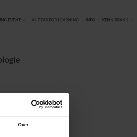
ING EVENT
AI-DEAS FOR LEARNING
INFO
KENNISBANK
logie
je meer over hoe deze
Over