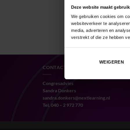
Deze website maakt gebruik
We gebruiken cookies om cont
websiteverkeer te analyseren
media, adverteren en analys
verstrekt of die ze hebben v
WEIGEREN
CONTACT
Congresadvies
Sandra Donkers
sandra.donkers@nextlearning.nl
Tel. 040 – 2 972 770