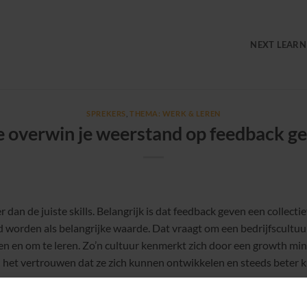
NEXT LEARN
SPREKERS
,
THEMA: WERK & LEREN
 overwin je weerstand op feedback g
dan de juiste skills. Belangrijk is dat feedback geven een collect
d worden als belangrijke waarde. Dat vraagt om een bedrijfscultu
en en om te leren. Zo’n cultuur kenmerkt zich door een growth mind
et vertrouwen dat ze zich kunnen ontwikkelen en steeds beter 