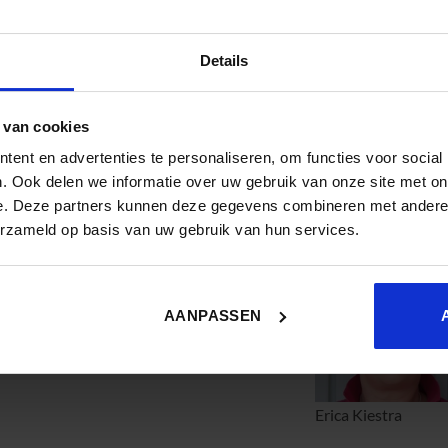
 om een lerende organisatie te worden. Feedback geven is daar on
 ze een oplossing waar medewerkers zelf mee aan de slag kunnen i
Details
et gamified leerplatform UpTrek hebben ze mooie trainingen ontwik
ig jaar. In de loop van dit jaar zijn nog twee trainingen uitgerol
aktijk verloopt.
 van cookies
ent en advertenties te personaliseren, om functies voor social
bbelman en Erica Kiestra, beiden werkzaam voor de afdeling Ople
. Ook delen we informatie over uw gebruik van onze site met on
l successen als leermomenten!
e. Deze partners kunnen deze gegevens combineren met andere i
erzameld op basis van uw gebruik van hun services.
emaakt door
IJsfontein
.
AANPASSEN
Erica Kiestra