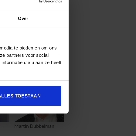
derdeel van. Om de druk op
n verloren uurtjes. Samen met
Over
kelt. De eerste training heeft
d en wordt onderzocht hoe de
 media te bieden en om ons
iden en Trainen bij RAV
ze partners voor social
nformatie die u aan ze heeft
ALLES TOESTAAN
Martin Dubbelman