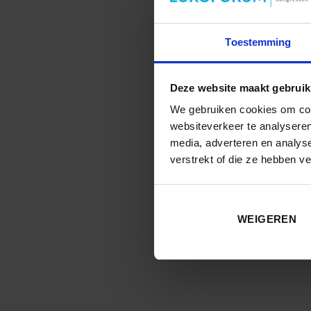
De ambitie van RAV Brabant is
planning te verlichten zochten
Toestemming
IJsfontein en met behulp van h
plaatsgevonden in november vor
transfer van training naar de pr
Deze website maakt gebruik
We gebruiken cookies om cont
In deze sessie delen Martin Du
websiteverkeer te analyseren
Brabant, hun ervaringen. Zowe
media, adverteren en analys
verstrekt of die ze hebben v
Deze sessie wordt mogelijk g
WEIGEREN