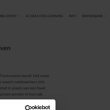
ING EVENT
AI-DEAS FOR LEARNING
INFO
KENNISBANK
even
ief instrument wordt. Het moet
ur waarin medewerkers zich
set in plaats van een fixed
kunnen worden in hun vak.