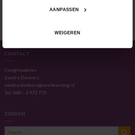
AANPASSEN
WEIGEREN
CONTACT
Congresadvies
Sandra Donkers
sandra.donkers@nextlearning.nl
Tel. 040 – 2 972 770
ZOEKEN