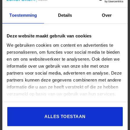
programmeren als
professionals.
Toestemming
Details
Over
Er is diverse gratis en
Fons van den Berg |
betaalde software om apps te
SeeGenius
Deze website maakt gebruik van cookies
bouwen. Hier pakken we er
één uit om je te laten ervaren hoe het werkt. Voor devices
We gebruiken cookies om content en advertenties te
wordt gezorgd.
personaliseren, om functies voor social media te bieden
en om ons websiteverkeer te analyseren. Ook delen we
Tijdens deze ALS EEN PRO-sessie word je door het app-
informatie over uw gebruik van onze site met onze
ontwikkelproces geleid: brainstormsessies, planning,
partners voor social media, adverteren en analyse. Deze
prototypen maken. Je zit bovendien zélf aan de knoppen om
partners kunnen deze gegevens combineren met andere
een en ander uit te proberen.
informatie die u aan ze heeft verstrekt of die ze hebben
verzameld op basis van uw gebruik van hun services.
Alvast weten over verschillende app-bouwers? Lees dit blog
over
‘De 17 beste app-makers’
.
ALLES TOESTAAN