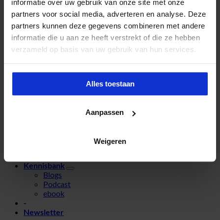
informatie over uw gebruik van onze site met onze
Sandra Donkers
partners voor social media, adverteren en analyse. Deze
sandra.donkers@nextlearning.nl
Tel. 040 – 2 972 770
partners kunnen deze gegevens combineren met andere
informatie die u aan ze heeft verstrekt of die ze hebben
Zoeken
verzameld op basis van uw gebruik van hun services.
Alles toestaan
Aanpassen
Next Learning Event
Sprekers
Partners
Weigeren
AI-deas for Learning
Info
Kennisbank
Blogs
Podcast
ebook
-
Newsletter