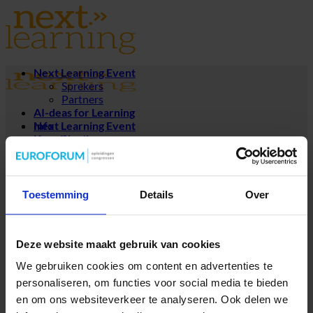
Ga
naar
inhoud
Next Learning Event
Sprekers
Partners
AI-deas for Learning
Next Learning Event
Info
Kennisbank
Sprekers
Partners
Blogs
AI-deas for Learning
Podcast
Info
ebook
Kennisbank
Tickets
Toestemming
Details
Over
Blogs
Podcast
2022
,
Partners
ebook
Deze website maakt gebruik van cookies
VOV lerend netwerk
We gebruiken cookies om content en advertenties te
Contact
personaliseren, om functies voor social media te bieden
en om ons websiteverkeer te analyseren. Ook delen we
Congresadvies