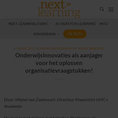
Ga
naar
inhoud
NEXT LEARNING EVENT
AI-DEAS FOR LEARNING
INFO
TICKETS
KENNISBANK
11 APRIL
,
2022
,
LEARNING IN THE FLOW OF WORK
,
SPREKERS
Onderwijsinnovaties als aanjager
voor het oplossen
organisatievraagstukken!
Door: Michel van Zandvoort, Directeur Maastricht UMC+
Academie
De zorg kampt al jaren met tekorten. Problemen als