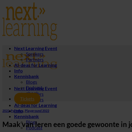
Ga
naar
inhoud
Next Learning Event
Sprekers
Partners
AI-deas for Learning
Info
Kennisbank
Blogs
Podcast
Next Learning Event
ebook
Sprekers
Tickets
Partners
AI-deas for Learning
Info
2022
,
Partners
,
Playground 2022
Kennisbank
Blogs
Maak van leren een goede gewoonte in j
Podcast