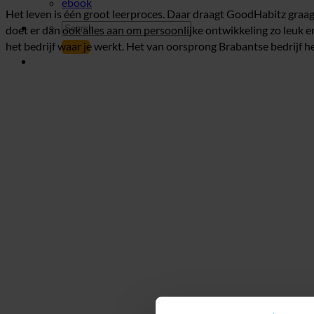
ebook
Het leven is één groot leerproces. Daar draagt GoodHabitz graag
doet er dan ook alles aan om persoonlijke ontwikkeling zo leuk en 
het bedrijf waar je werkt. Het van oorsprong Brabantse bedrijf