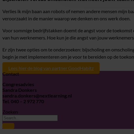
Verlies ik mijn baan aan robots of nemen andere mensen mijn ba
veroorzaakt in de manier waarop we denken en ons werk doen.
Voor sommige bedrijfstakken doemt de angst voor de toekomst o
van hun werknemers. Hoe kun je die angst van jouw werknemer
Er zijn twee opties om te onderzoeken: bijscholing en omscholing
begin je met implementeren om je voor te bereiden op de toeko
Lees hier de blog van partner GoodHabitz
Contact
Congresadvies
Sandra Donkers
sandra.donkers@nextlearning.nl
Tel. 040 – 2 972 770
Zoeken