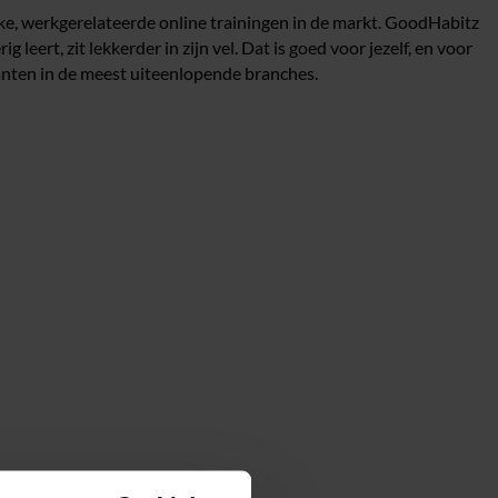
jke, werkgerelateerde online trainingen in de markt. GoodHabitz
eert, zit lekkerder in zijn vel. Dat is goed voor jezelf, en voor
anten in de meest uiteenlopende branches.