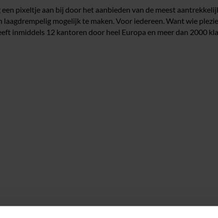
 een pixeltje aan bij door het aanbieden van de meest aantrekkeli
laagdrempelig mogelijk te maken. Voor iedereen. Want wie plezierig l
 heeft inmiddels 12 kantoren door heel Europa en meer dan 2000 kl