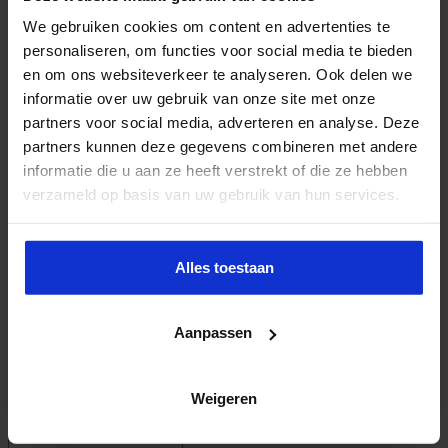
presteren, bekwaam zijn en altijd de benodigde informatie tot
hun beschikking hebben die aansluit bij hun werkplek. In deze
We gebruiken cookies om content en advertenties te
sessie leer je hoe LUMC de 5 Moments of Need methodologie
personaliseren, om functies voor social media te bieden
en technologie van AskDelphi en Drillster heeft ingezet bij het
en om ons websiteverkeer te analyseren. Ook delen we
project Voorbehouden Handelingen 3.0.
informatie over uw gebruik van onze site met onze
Healthcare >> Digitaal leren >> 5
partners voor social media, adverteren en analyse. Deze
Moments of Need
partners kunnen deze gegevens combineren met andere
Na 20 jaar verpleegkundige ervaring heeft Mia haar carrière
informatie die u aan ze heeft verstrekt of die ze hebben
voortgezet in het onderwijs in de zorg. Digitaal leren is haar
verzameld op basis van uw gebruik van hun services.
speerpunt. Kernvraag voor haar daarbij “Hoe zet ik de
verpleegkundige in haar kracht?”
Deze sessie wordt online gegeven op dinsdag 12 april 14.15-
15.00.
Alles toestaan
Contact
Congresadvies
Sandra Donkers
sandra.donkers@nextlearning.nl
Aanpassen
Tel. 040 – 2 972 770
Zoeken
Weigeren