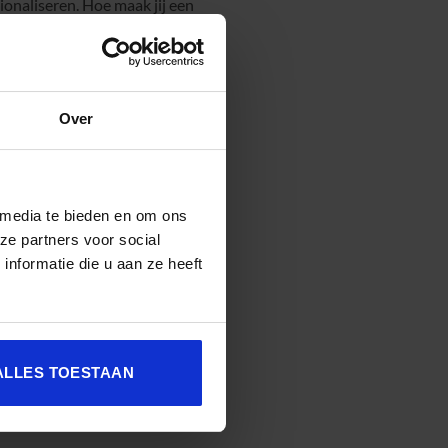
ionaliseren. Hoe maak jij een
e blend.
Over
 media te bieden en om ons
ze partners voor social
nformatie die u aan ze heeft
ALLES TOESTAAN