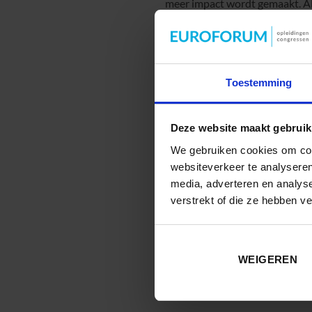
meer impact wordt gemaakt. Als 
goede blend? Laura neemt je pr
Online leren >> B
Toestemming
Laura is een ervaren L&D-profe
transfer. Ze werd uitgeroepen
het Handboek leren en ontwikke
Deze website maakt gebruik
in online trainen. Hierover sc
We gebruiken cookies om cont
begeleiden van online sessies. 
websiteverkeer te analyseren
trainingen online.
media, adverteren en analys
verstrekt of die ze hebben v
Deze sessie wordt gehouden op
WEIGEREN