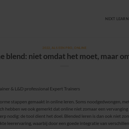
NEXT LEARN
2022
,
ALS EEN PRO
,
ONLINE
 the blend: niet omdat het moet, maar o
ainer & L&D professional Expert Trainers
norme stappen gemaakt in online leren. Soms noodgedwongen, met
och hebben we ook gemerkt dat online niet zomaar een vervanging i
rp nodig: de tool dient het doel. Blended leren is dan ook niet zo
rijkte leerervaring, waarbij door een goede integratie van verschill