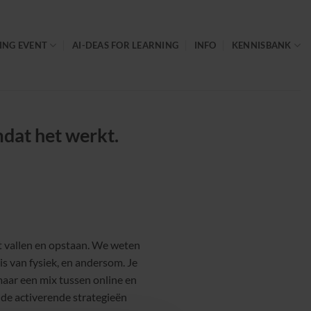
ING EVENT
AI-DEAS FOR LEARNING
INFO
KENNISBANK
mdat het werkt.
 vallen en opstaan. We weten
s van fysiek, en andersom. Je
maar een mix tussen online en
ende activerende strategieën