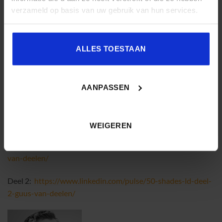
Welke andere organisatievorm zou effectiever kunnen
verzameld op basis van uw gebruik van hun services.
zijn?
Inclusief scoreformulier en workouts!
ALLES TOESTAAN
Print voordat je verder leest
dit scoreformulier
en vul deze
tijdens het lezen in (uitleg staat op het formulier zelf). Op de
AANPASSEN
manier kun de huidige en de gewenste situatie in kaart
brengen.
Het hele artikel vind je hier:
WEIGEREN
Deel 1:
https://www.linkedin.com/pulse/50-shades-ld-guus-
van-deelen/
Deel 2:
https://www.linkedin.com/pulse/50-shades-ld-deel-
2-guus-van-deelen/