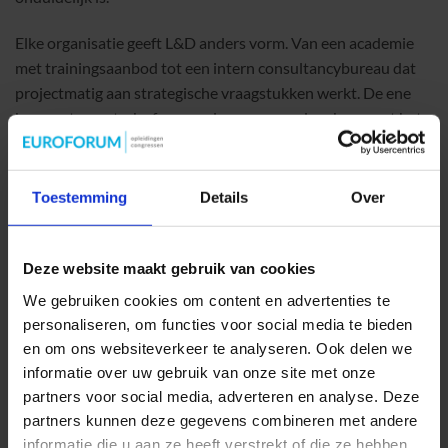
Elke organisatie geeft L&D anders vorm. Van een academie
met trainingsaanbod tot een intern consultancybureau dat
projectmatig aan strategische vraagstukken werkt. De ene
keer met een sterke focus op leren, een andere keer gaat het
juist om presteren. Wat dan het effectiefst is? Dat hangt af
van meerdere dingen, zoals:
Toestemming
Details
Over
type organisatie
het volwassenheidsniveau
Deze website maakt gebruik van cookies
spelende uitdagingen
We gebruiken cookies om content en advertenties te
personaliseren, om functies voor social media te bieden
In dit artikel, omschrijf ik de meest geziene uitingsvormen
en om ons websiteverkeer te analyseren. Ook delen we
binnen organisaties. Dit doe ik met als doel om
informatie over uw gebruik van onze site met onze
bewustwording aan te wakkeren:
partners voor social media, adverteren en analyse. Deze
partners kunnen deze gegevens combineren met andere
Hoe zijn jullie nu georganiseerd?
informatie die u aan ze heeft verstrekt of die ze hebben