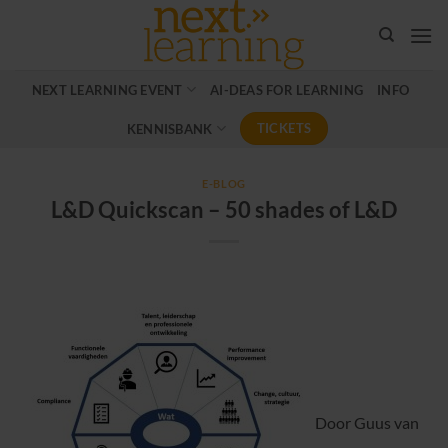
Ga
naar
inhoud
NEXT LEARNING EVENT
AI-DEAS FOR LEARNING
INFO
TICKETS
KENNISBANK
E-BLOG
L&D Quickscan – 50 shades of L&D
Door Guus van